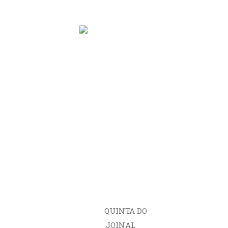
A SUA IMAGINAÇÃO É O NOSSO
LIMITE
QUEM SOMOS
SERVIÇOS
ALUGUER
ESPAÇOS
QUINTA DO
JOINAL